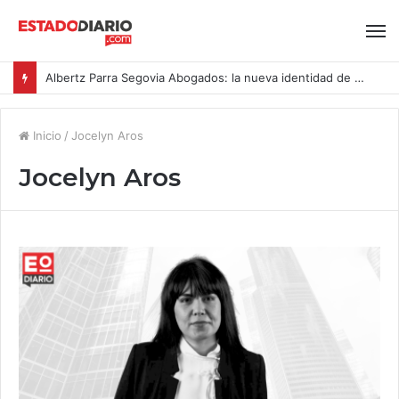
Albertz Parra Segovia Abogados: la nueva identidad de Segovia Consulting
Inicio
/
Jocelyn Aros
Jocelyn Aros