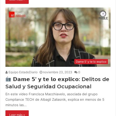
Dame 5' y te lo explico
Equipo EstadoDiario
noviembre 23, 2023
0
𝗗𝗮𝗺𝗲 𝟱’ 𝘆 𝘁𝗲 𝗹𝗼 𝗲𝘅𝗽𝗹𝗶𝗰𝗼: Delitos de
Salud y Seguridad Ocupacional
En este video Francisca Macchiavelo, asociada del grupo
Compliance TECH de Albagli Zaliasnik, explica en menos de 5
minutos las…
Leer más »