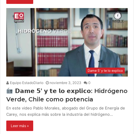
Dame 5' y te lo explico
Equipo EstadoDiario
noviembre 3, 2023
0
𝗗𝗮𝗺𝗲 𝟱’ 𝘆 𝘁𝗲 𝗹𝗼 𝗲𝘅𝗽𝗹𝗶𝗰𝗼: Hidrógeno
Verde, Chile como potencia
En este video Pablo Morales, abogado del Grupo de Energía de
Carey, nos explica más sobre la industria del hidrógeno…
Leer más »