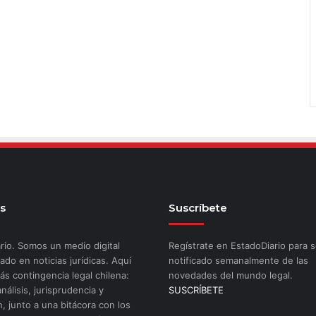
s
Suscríbete
rio. Somos un medio digital
Regístrate en EstadoDiario para s
ado en noticias jurídicas. Aquí
notificado semanalmente de las
ás contingencia legal chilena:
novedades del mundo legal.
análisis, jurisprudencia y
SUSCRÍBETE
n, junto a una bitácora con los