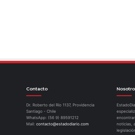
Contacto
Nosotro
Dr. Roberto del Río 1137, Providencia
EstadoDia
Santiago - Chile
especializ
WhatsApp: (56 9) 89591212
encontrar
Mail:
contacto@estadodiario.com
noticias, 
legislació