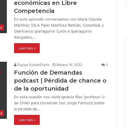
económicas en Libre
Competencia
En este episodio conversamos con María Claudia
Martínez (DLA Piper Martínez Beltrán, Colombia) y
as
Gianfranco Iparraguirre (León e Iparraguirre
Abogados,…
Leer más »
Equipo EstadoDiario
febrero 16, 2022
0
Función de Demandas
podcast | Pérdida de chance o
de la oportunidad
En esta ocasión nos visita Ignacio Ríos (profesor U.
de Chile) para conversar con Jorge Fantuzzi sobre
la pérdida de…
ad
Leer más »