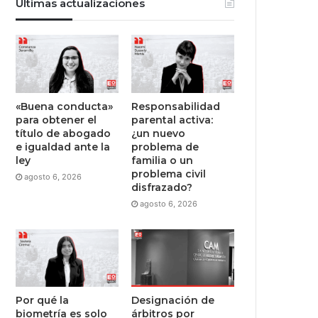
Últimas actualizaciones
«Buena conducta»
Responsabilidad
para obtener el
parental activa:
título de abogado
¿un nuevo
e igualdad ante la
problema de
ley
familia o un
problema civil
agosto 6, 2026
disfrazado?
agosto 6, 2026
Por qué la
Designación de
biometría es solo
árbitros por