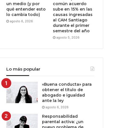
un medio (y por
común acuerdo
qué entender esto
sube en 15% en las
lo cambia todo)
causas ingresadas
al CAM Santiago
agosto 6, 2026
durante el primer
semestre del año
agosto 5, 2026
Lo más popular
«Buena conducta» para
obtener el título de
abogado e igualdad
ante la ley
agosto 6, 2026
Responsabilidad
parental activa: ¿un
nuevo problema de