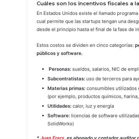
Cuáles son los incentivos fiscales a 
En Estados Unidos existe el llamado programa F
cual permite que las startups tengan una desgr
desde el principio hasta el final de la fase de
Estos costos se dividen en cinco categorías:
p
públicos y software.
Personas:
sueldos, salarios, NIC de emp
Subcontratistas:
uso de terceros para ayu
Materias primas:
consumibles utilizados 
(por ejemplo, productos químicos, harina
Utilidades:
calor, luz y energía
Software:
licencias de software utilizadas
SolidWorks)
*
Juan Frers
es a
bogado y contador auditor p