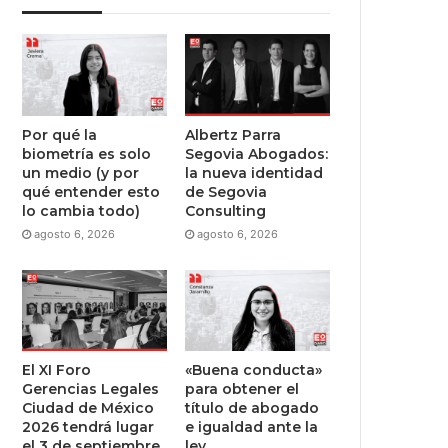
Por qué la
Albertz Parra
biometría es solo
Segovia Abogados:
un medio (y por
la nueva identidad
qué entender esto
de Segovia
lo cambia todo)
Consulting
agosto 6, 2026
agosto 6, 2026
El XI Foro
«Buena conducta»
Gerencias Legales
para obtener el
Ciudad de México
título de abogado
2026 tendrá lugar
e igualdad ante la
el 3 de septiembre
ley