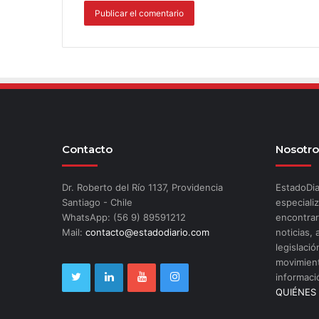
Contacto
Nosotro
Dr. Roberto del Río 1137, Providencia
EstadoDia
Santiago - Chile
especializ
WhatsApp: (56 9) 89591212
encontrar
Mail:
contacto@estadodiario.com
noticias, 
legislació
movimient
informaci
QUIÉNES