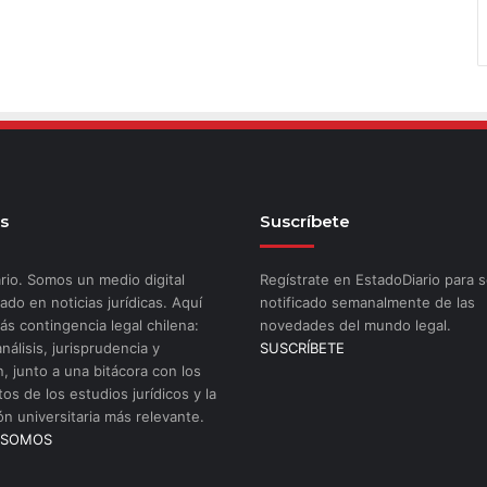
s
Suscríbete
rio. Somos un medio digital
Regístrate en EstadoDiario para s
ado en noticias jurídicas. Aquí
notificado semanalmente de las
ás contingencia legal chilena:
novedades del mundo legal.
análisis, jurisprudencia y
SUSCRÍBETE
n, junto a una bitácora con los
os de los estudios jurídicos y la
ón universitaria más relevante.
 SOMOS