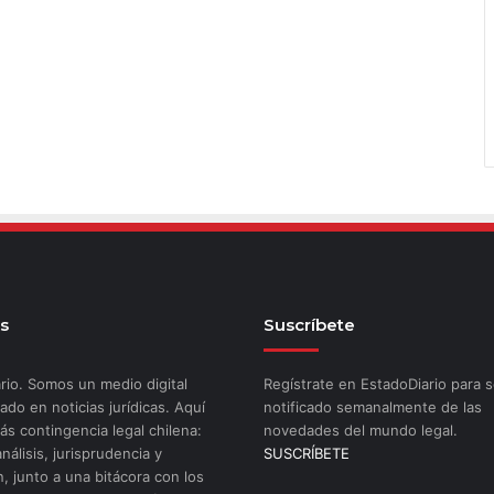
s
Suscríbete
rio. Somos un medio digital
Regístrate en EstadoDiario para s
ado en noticias jurídicas. Aquí
notificado semanalmente de las
ás contingencia legal chilena:
novedades del mundo legal.
análisis, jurisprudencia y
SUSCRÍBETE
n, junto a una bitácora con los