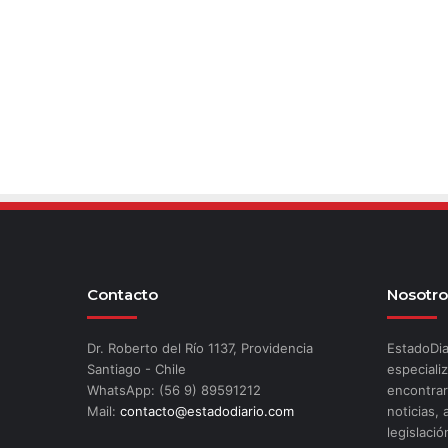
Contacto
Nosotro
Dr. Roberto del Río 1137, Providencia
EstadoDia
Santiago - Chile
especializ
WhatsApp: (56 9) 89591212
encontrar
Mail:
contacto@estadodiario.com
noticias, 
legislació