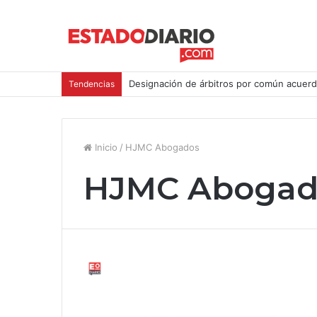
Designación de árbitros por común acuerd
Tendencias
Inicio
/
HJMC Abogados
HJMC Abogad