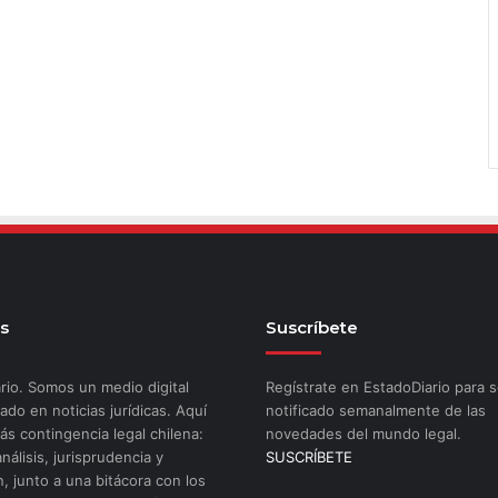
s
Suscríbete
rio. Somos un medio digital
Regístrate en EstadoDiario para s
ado en noticias jurídicas. Aquí
notificado semanalmente de las
ás contingencia legal chilena:
novedades del mundo legal.
análisis, jurisprudencia y
SUSCRÍBETE
n, junto a una bitácora con los