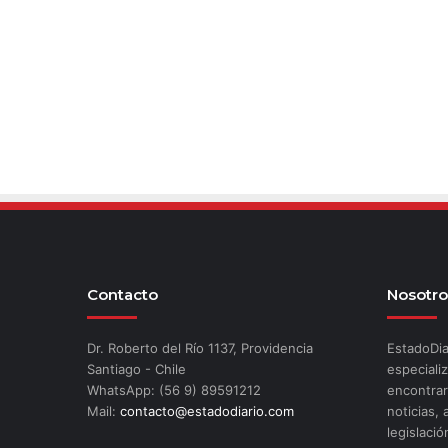
Contacto
Nosotro
Dr. Roberto del Río 1137, Providencia
EstadoDia
Santiago - Chile
especializ
WhatsApp: (56 9) 89591212
encontrar
Mail:
contacto@estadodiario.com
noticias, 
legislació