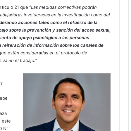
tículo 21 que “
Las medidas correctivas podrán
rabajadoras involucradas en la investigación como del
derando acciones tales como el refuerzo de la
bajo sobre la prevención y sanción del acoso sexual,
amiento de apoyo psicológico a las personas
a reiteración de información sobre los canales de
ue estén consideradas en el protocolo de
cia en el trabajo.
”
as
debe
s
leza
n este
D N°