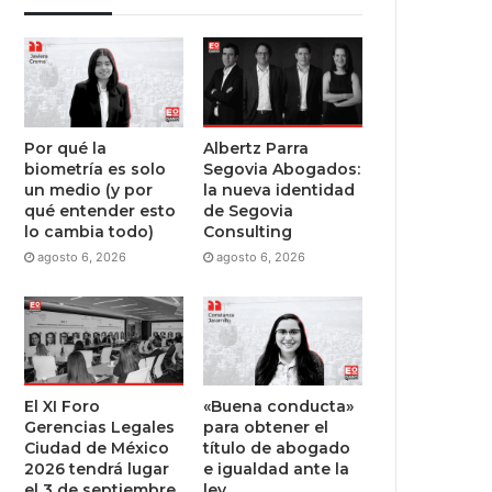
Por qué la
Albertz Parra
biometría es solo
Segovia Abogados:
un medio (y por
la nueva identidad
qué entender esto
de Segovia
lo cambia todo)
Consulting
agosto 6, 2026
agosto 6, 2026
El XI Foro
«Buena conducta»
Gerencias Legales
para obtener el
Ciudad de México
título de abogado
2026 tendrá lugar
e igualdad ante la
el 3 de septiembre
ley