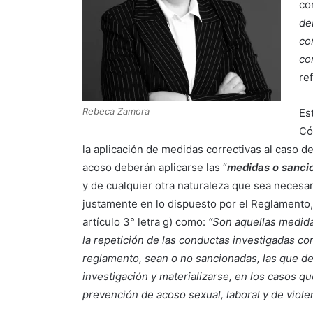
co
de
co
co
re
Rebeca Zamora
Es
Có
la aplicación de medidas correctivas al caso de
acoso deberán aplicarse las “
medidas o sanci
y de cualquier otra naturaleza que sea necesa
justamente en lo dispuesto por el Reglamento, 
artículo 3° letra g) como:
“Son aquellas medida
la repetición de las conductas investigadas c
reglamento, sean o no sancionadas, las que de
investigación y materializarse, en los casos q
prevención de acoso sexual, laboral y de violen