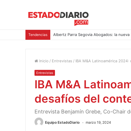
Albertz Parra Segovia Abogados: la nueva 
Tendencias
Inicio
/
Entrevistas
/
IBA M&A Latinoamérica 2024: d
Entrevistas
IBA M&A Latinoam
desafíos del cont
Entrevista Benjamín Grebe, Co-Chair d
Equipo EstadoDiario
marzo 19, 2024