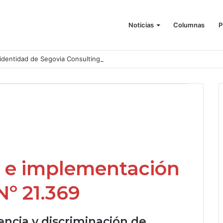
Noticias
Columnas
P
identidad de Segovia Consulting
os e implementación
º 21.369
encia
y
discriminación de