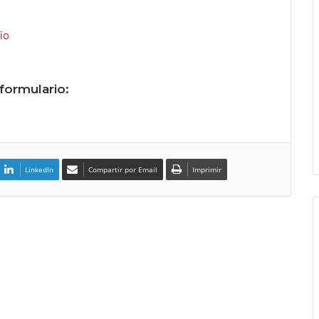
io
formulario:
LinkedIn
Compartir por Email
Imprimir