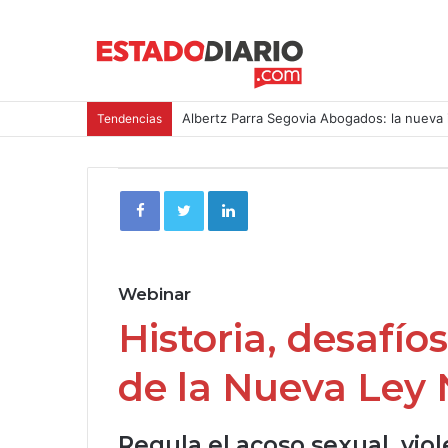
Albertz Parra Segovia Abogados: la nueva 
Tendencias
Webinar
Historia, desafí
de la
Nueva Ley N
Regula el
acoso sexual
,
viol