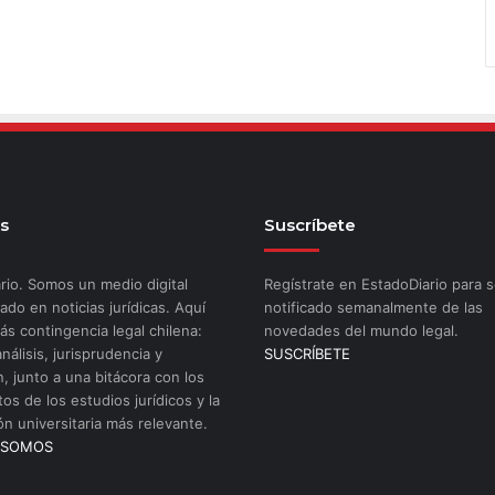
s
Suscríbete
rio. Somos un medio digital
Regístrate en EstadoDiario para s
ado en noticias jurídicas. Aquí
notificado semanalmente de las
ás contingencia legal chilena:
novedades del mundo legal.
análisis, jurisprudencia y
SUSCRÍBETE
n, junto a una bitácora con los
os de los estudios jurídicos y la
ón universitaria más relevante.
 SOMOS