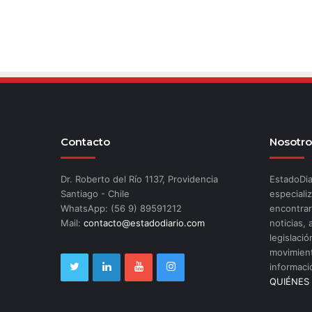
Contacto
Nosotro
Dr. Roberto del Río 1137, Providencia
EstadoDia
Santiago - Chile
especializ
WhatsApp: (56 9) 89591212
encontrar
Mail:
contacto@estadodiario.com
noticias, 
legislació
movimient
informaci
QUIÉNES