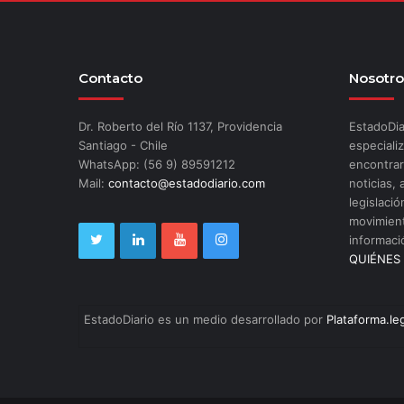
Contacto
Nosotro
Dr. Roberto del Río 1137, Providencia
EstadoDia
Santiago - Chile
especializ
WhatsApp: (56 9) 89591212
encontrar
Mail:
contacto@estadodiario.com
noticias, 
legislació
movimient
informaci
QUIÉNES
EstadoDiario es un medio desarrollado por
Plataforma.le