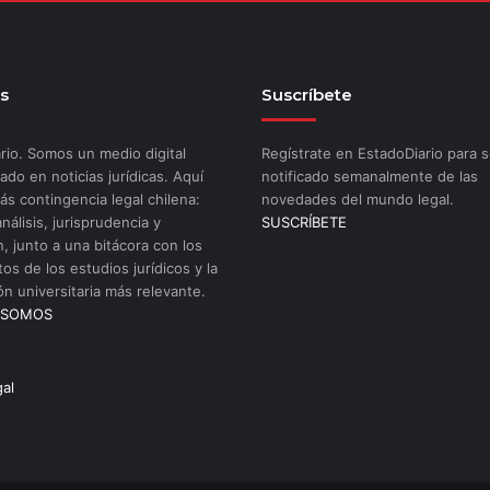
s
Suscríbete
rio. Somos un medio digital
Regístrate en EstadoDiario para s
ado en noticias jurídicas. Aquí
notificado semanalmente de las
ás contingencia legal chilena:
novedades del mundo legal.
análisis, jurisprudencia y
SUSCRÍBETE
n, junto a una bitácora con los
os de los estudios jurídicos y la
ón universitaria más relevante.
 SOMOS
gal