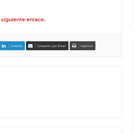
l
siguiente enlace
.
LinkedIn
Compartir por Email
Imprimir