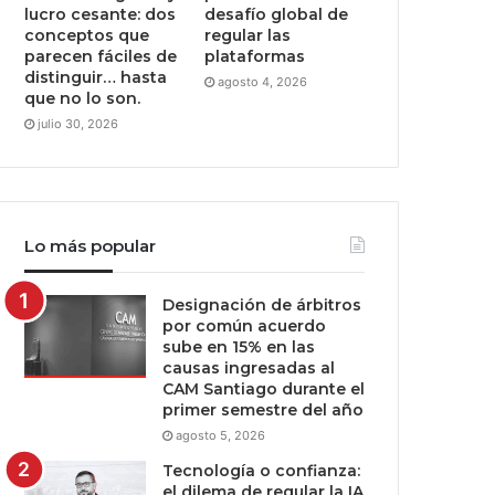
lucro cesante: dos
desafío global de
conceptos que
regular las
parecen fáciles de
plataformas
distinguir… hasta
agosto 4, 2026
que no lo son.
julio 30, 2026
Lo más popular
Designación de árbitros
por común acuerdo
sube en 15% en las
causas ingresadas al
CAM Santiago durante el
primer semestre del año
agosto 5, 2026
Tecnología o confianza:
el dilema de regular la IA