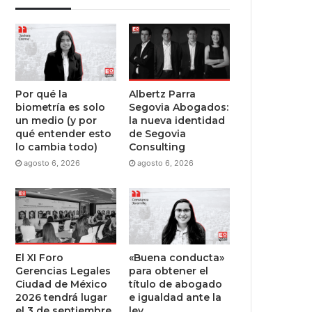
Por qué la
Albertz Parra
biometría es solo
Segovia Abogados:
un medio (y por
la nueva identidad
qué entender esto
de Segovia
lo cambia todo)
Consulting
agosto 6, 2026
agosto 6, 2026
El XI Foro
«Buena conducta»
Gerencias Legales
para obtener el
Ciudad de México
título de abogado
2026 tendrá lugar
e igualdad ante la
el 3 de septiembre
ley