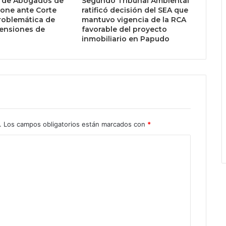
 de Abogados de
Segundo Tribunal Ambiental
pone ante Corte
ratificó decisión del SEA que
oblemática de
mantuvo vigencia de la RCA
ensiones de
favorable del proyecto
inmobiliario en Papudo
.
Los campos obligatorios están marcados con
*