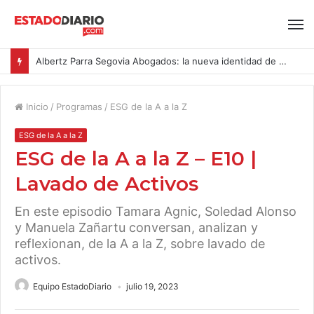
Albertz Parra Segovia Abogados: la nueva identidad de Segovia Consulting
Inicio
/
Programas
/
ESG de la A a la Z
ESG de la A a la Z
ESG de la A a la Z – E10 |
Lavado de Activos
En este episodio Tamara Agnic, Soledad Alonso
y Manuela Zañartu conversan, analizan y
reflexionan, de la A a la Z, sobre lavado de
activos.
Equipo EstadoDiario
julio 19, 2023