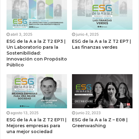
abril 3, 2025
junio 4, 2025
ESG de la A a la Z T2 EP3 |
ESG de la A a la Z T2 EP7 |
Un Laboratorio para la
Las finanzas verdes
Sostenibilidad:
Innovación con Propósito
Público
agosto 13, 2025
junio 22, 2023
ESG de la A a la Z T2 EP11 |
ESG de la A a la Z – E08 |
Mejores empresas para
Greenwashing
una mejor sociedad