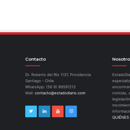
Contacto
Nosotro
Dr. Roberto del Río 1137, Providencia
EstadoDia
Santiago - Chile
especializ
WhatsApp: (56 9) 89591212
encontrar
Mail:
contacto@estadodiario.com
noticias, 
legislació
movimient
informaci
QUIÉNES