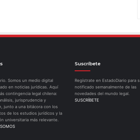
s
Suscríbete
rio. Somos un medio digital
Regístrate en EstadoDiario para s
ado en noticias jurídicas. Aquí
notificado semanalmente de las
ás contingencia legal chilena:
novedades del mundo legal.
análisis, jurisprudencia y
SUSCRÍBETE
n, junto a una bitácora con los
os de los estudios jurídicos y la
ón universitaria más relevante.
 SOMOS