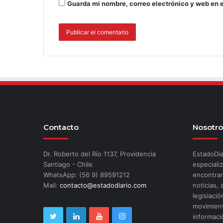
Guarda mi nombre, correo electrónico y web en 
Contacto
Nosotro
Dr. Roberto del Río 1137, Providencia
EstadoDia
Santiago - Chile
especializ
WhatsApp: (56 9) 89591212
encontrar
Mail:
contacto@estadodiario.com
noticias, 
legislació
movimient
informaci