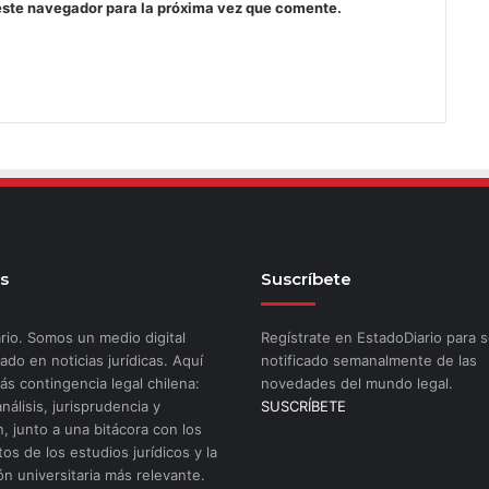
este navegador para la próxima vez que comente.
s
Suscríbete
rio. Somos un medio digital
Regístrate en EstadoDiario para s
ado en noticias jurídicas. Aquí
notificado semanalmente de las
ás contingencia legal chilena:
novedades del mundo legal.
análisis, jurisprudencia y
SUSCRÍBETE
n, junto a una bitácora con los
os de los estudios jurídicos y la
ón universitaria más relevante.