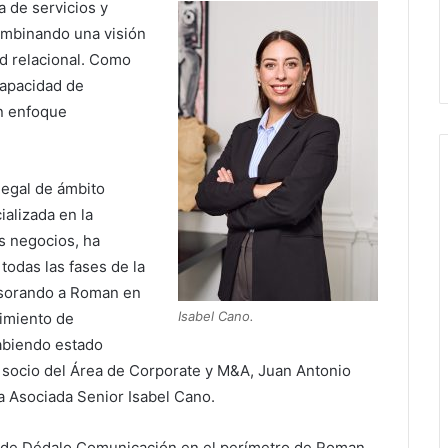
a de servicios y
ombinando una visión
ed relacional. Como
capacidad de
n enfoque
legal de ámbito
ializada en la
s negocios, ha
todas las fases de la
sorando a Roman en
Isabel Cano.
dimiento de
abiendo estado
l socio del Área de Corporate y M&A, Juan Antonio
 la Asociada Senior Isabel Cano.
n de Dédalo Comunicación en el perímetro de Roman