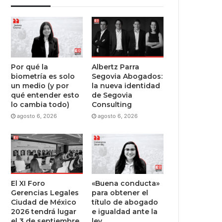
Por qué la
Albertz Parra
biometría es solo
Segovia Abogados:
un medio (y por
la nueva identidad
qué entender esto
de Segovia
lo cambia todo)
Consulting
agosto 6, 2026
agosto 6, 2026
El XI Foro
«Buena conducta»
Gerencias Legales
para obtener el
Ciudad de México
título de abogado
2026 tendrá lugar
e igualdad ante la
el 3 de septiembre
ley