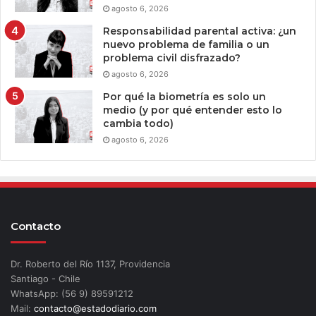
agosto 6, 2026
Responsabilidad parental activa: ¿un
nuevo problema de familia o un
problema civil disfrazado?
agosto 6, 2026
Por qué la biometría es solo un
medio (y por qué entender esto lo
cambia todo)
agosto 6, 2026
Contacto
Dr. Roberto del Río 1137, Providencia
Santiago - Chile
WhatsApp: (56 9) 89591212
Mail:
contacto@estadodiario.com