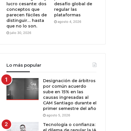
lucro cesante: dos
desafío global de
conceptos que
regular las
parecen fáciles de
plataformas
distinguir… hasta
agosto 4, 2026
que no lo son.
julio 30, 2026
Lo más popular
Designación de árbitros
por común acuerdo
sube en 15% en las
causas ingresadas al
CAM Santiago durante el
primer semestre del año
agosto 5, 2026
Tecnología o confianza:
el dilema de regular la IA