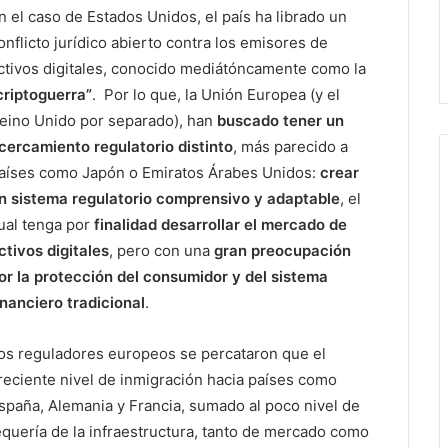
n el caso de Estados Unidos, el país ha librado un
onflicto jurídico abierto contra los emisores de
ctivos digitales, conocido mediátóncamente como la
criptoguerra”
. Por lo que, la Unión Europea (y el
eino Unido por separado), han
buscado tener un
cercamiento regulatorio distinto
, más parecido a
aíses como Japón o Emiratos Árabes Unidos:
crear
n sistema regulatorio comprensivo y adaptable
, el
ual tenga por
finalidad desarrollar el mercado de
ctivos digitales
, pero con una
gran preocupación
or la protección del consumidor y del sistema
inanciero tradicional
.
os reguladores europeos se percataron que el
reciente nivel de inmigración hacia países como
spaña, Alemania y Francia, sumado al poco nivel de
equería de la infraestructura, tanto de mercado como