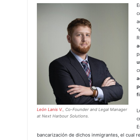
E
c
a
“
R
a
p
u
c
a
p
f
León Lanis V.
, Co-Founder and Legal Manager
L
at Next Harbour Solutions.
c
E
bancarización de dichos inmigrantes, el cual r