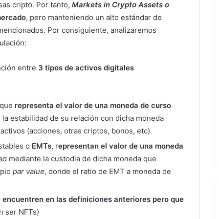
sas cripto. Por tanto,
Markets in Crypto Assets o
mercado
, pero manteniendo un alto estándar de
 mencionados. Por consiguiente, analizaremos
ulación:
nción entre
3 tipos de activos digitales
l que
representa el valor de una moneda de curso
e la estabilidad de su relación con dicha moneda
activos (acciones, otras criptos, bonos, etc).
estables o
EMTs
, r
epresentan el valor de una moneda
dad mediante la custodia de dicha moneda que
ipio
par value
, donde el ratio de EMT a moneda de
 encuentren en las definiciones anteriores pero que
n ser NFTs)