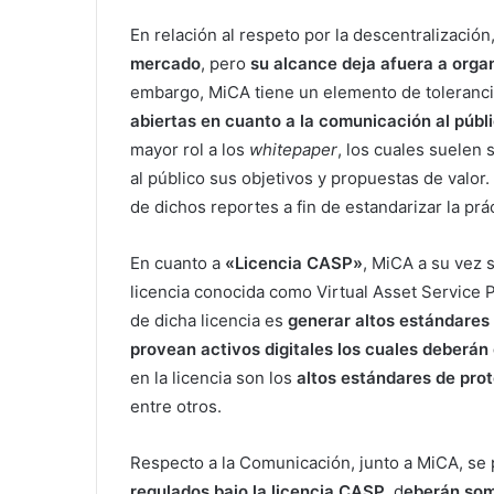
En relación al respeto por la descentralización
mercado
, pero
su alcance deja afuera a org
embargo, MiCA tiene un elemento de tolerancia
abiertas en cuanto a la comunicación al públi
mayor rol a los
whitepaper
, los cuales suelen 
al público sus objetivos y propuestas de valo
de dichos reportes a fin de estandarizar la prác
En cuanto a
«Licencia CASP»
, MiCA a su vez s
licencia conocida como Virtual Asset Service P
de dicha licencia es
generar altos estándares
provean activos digitales los cuales deberán
en la licencia son los
altos estándares de pro
entre otros.
Respecto a la Comunicación, junto a MiCA, se
regulados bajo la licencia CASP
, d
eberán som