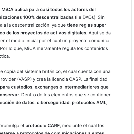
,
MiCA aplica para casi todos los actores del
anizaciones 100% descentralizadas
(i.e DAOs). Sin
 a la descentralización, ya que
tiene reglas super
co de los proyectos de activos digitales.
Aquí se da
ser el medio inicial por el cual un proyecto comunica
r. Por lo que, MiCA meramente regula los contenidos
tica.
e copia del sistema británico, el cual cuenta con una
rovider (VASP) y crea la licencia CASP. La finalidad
 para custodios, exchanges o intermediariores que
 observar.
Dentro de los elementos que se contienen
tección de datos, ciberseguridad, protocolos AML
,
 promulga el
protocolo CARF
, mediante el cual los
eterse a protocolos de comunicaciones a entes