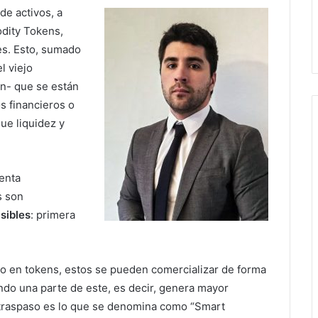
de activos, a
odity Tokens,
es. Esto, sumado
l viejo
ón- que se están
s financieros o
ue liquidez y
enta
s son
isibles
: primera
ido en tokens, estos se pueden comercializar de forma
ndo una parte de este, es decir, genera mayor
ho traspaso es lo que se denomina como “Smart