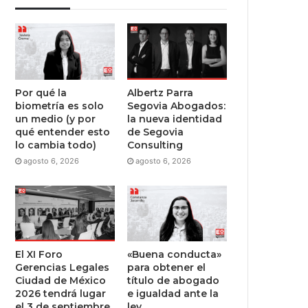
Por qué la
Albertz Parra
biometría es solo
Segovia Abogados:
un medio (y por
la nueva identidad
qué entender esto
de Segovia
lo cambia todo)
Consulting
agosto 6, 2026
agosto 6, 2026
El XI Foro
«Buena conducta»
Gerencias Legales
para obtener el
Ciudad de México
título de abogado
2026 tendrá lugar
e igualdad ante la
el 3 de septiembre
ley