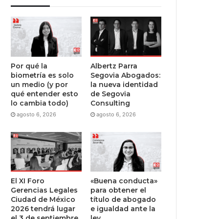
Por qué la
Albertz Parra
biometría es solo
Segovia Abogados:
un medio (y por
la nueva identidad
qué entender esto
de Segovia
lo cambia todo)
Consulting
agosto 6, 2026
agosto 6, 2026
El XI Foro
«Buena conducta»
Gerencias Legales
para obtener el
Ciudad de México
título de abogado
2026 tendrá lugar
e igualdad ante la
el 3 de septiembre
ley