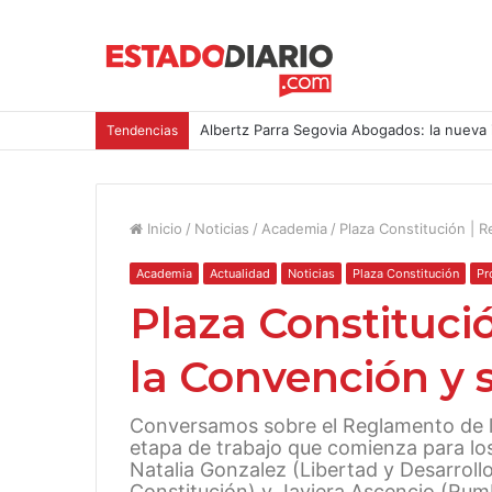
Albertz Parra Segovia Abogados: la nueva 
Tendencias
Inicio
/
Noticias
/
Academia
/
Plaza Constitución | 
Academia
Actualidad
Noticias
Plaza Constitución
Pr
Plaza Constituci
la Convención y 
Conversamos sobre el Reglamento de l
etapa de trabajo que comienza para los
Natalia Gonzalez (Libertad y Desarrol
Constitución) y Javiera Ascencio (Rum