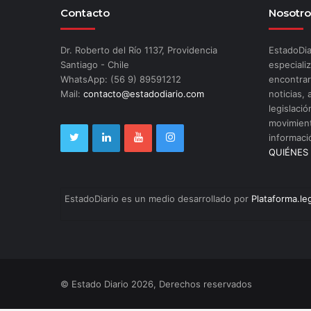
Contacto
Nosotro
Dr. Roberto del Río 1137, Providencia
EstadoDia
Santiago - Chile
especializ
WhatsApp: (56 9) 89591212
encontrar
Mail:
contacto@estadodiario.com
noticias, 
legislació
movimient
informaci
QUIÉNES
EstadoDiario es un medio desarrollado por
Plataforma.le
© Estado Diario 2026, Derechos reservados