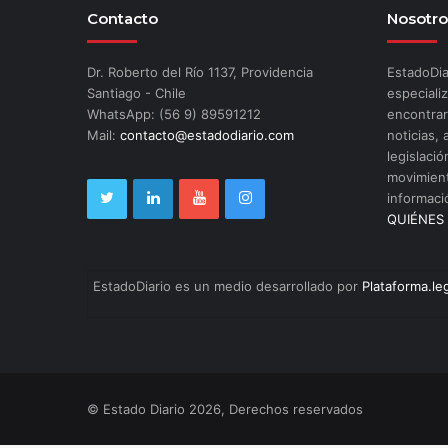
Contacto
Nosotro
Dr. Roberto del Río 1137, Providencia
EstadoDia
Santiago - Chile
especializ
WhatsApp: (56 9) 89591212
encontrar
Mail:
contacto@estadodiario.com
noticias, 
legislació
movimient
informaci
QUIÉNES
EstadoDiario es un medio desarrollado por
Plataforma.le
© Estado Diario 2026, Derechos reservados