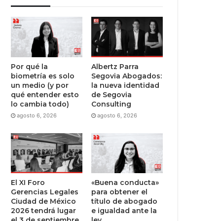
Por qué la
Albertz Parra
biometría es solo
Segovia Abogados:
un medio (y por
la nueva identidad
qué entender esto
de Segovia
lo cambia todo)
Consulting
agosto 6, 2026
agosto 6, 2026
El XI Foro
«Buena conducta»
Gerencias Legales
para obtener el
Ciudad de México
título de abogado
2026 tendrá lugar
e igualdad ante la
el 3 de septiembre
ley