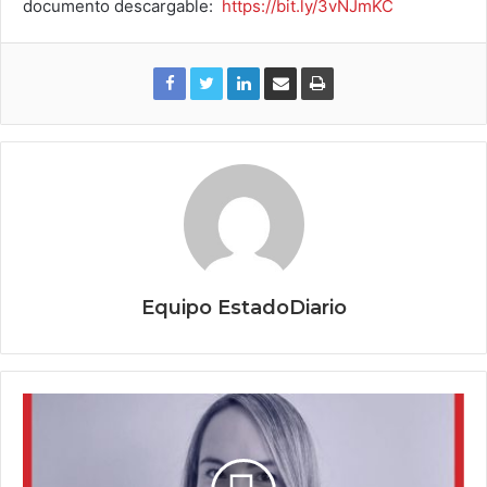
documento descargable:
https://bit.ly/3vNJmKC
Equipo EstadoDiario