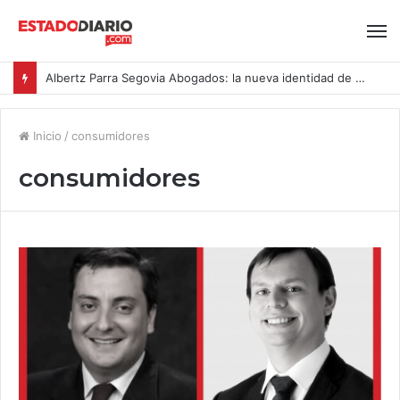
Albertz Parra Segovia Abogados: la nueva identidad de Segovia Consulting
Inicio
/
consumidores
consumidores