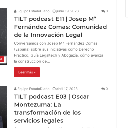
Equipo EstadoDiario
junio 19, 2023
0
TILT podcast E11 | Josep Mª
Fernández Comas: Comunidad
de la Innovación Legal
Conversamos con Josep Mª Fernández Comas
(España) sobre sus iniciativas como Derecho
Práctico, Guía Legaltech y Abogazía, cómo avanza
st
la construcción de…
Leer más »
Equipo EstadoDiario
abril 17, 2023
0
TILT podcast E03 | Oscar
Montezuma: La
transformación de los
servicios legales