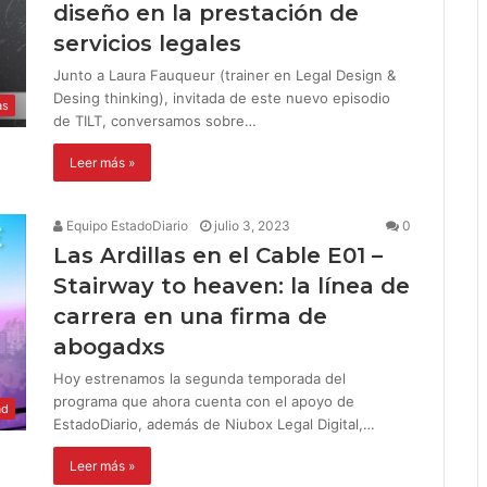
diseño en la prestación de
servicios legales
Junto a Laura Fauqueur (trainer en Legal Design &
Desing thinking), invitada de este nuevo episodio
as
de TILT, conversamos sobre…
Leer más »
Equipo EstadoDiario
julio 3, 2023
0
Las Ardillas en el Cable E01 –
Stairway to heaven: la línea de
carrera en una firma de
abogadxs
Hoy estrenamos la segunda temporada del
programa que ahora cuenta con el apoyo de
ad
EstadoDiario, además de Niubox Legal Digital,…
Leer más »