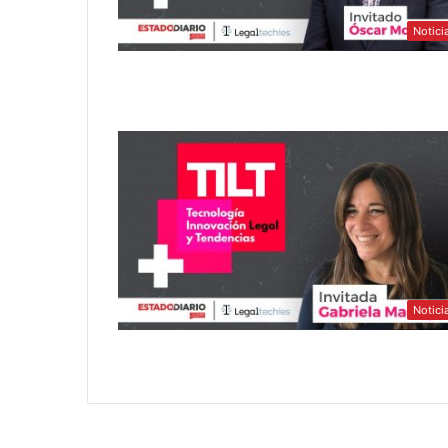
Notici
Notici