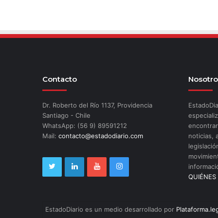
Contacto
Nosotro
Dr. Roberto del Río 1137, Providencia
EstadoDia
Santiago - Chile
especializ
WhatsApp: (56 9) 89591212
encontrar
Mail:
contacto@estadodiario.com
noticias, 
legislació
movimient
informaci
QUIÉNES
EstadoDiario es un medio desarrollado por
Plataforma.le