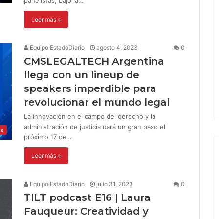
panelistas, bajo la…
Leer más »
Equipo EstadoDiario
agosto 4, 2023
0
CMSLEGALTECH Argentina
llega con un lineup de
speakers imperdible para
revolucionar el mundo legal
La innovación en el campo del derecho y la
administración de justicia dará un gran paso el
os
próximo 17 de…
Leer más »
Equipo EstadoDiario
julio 31, 2023
0
TILT podcast E16 | Laura
Fauqueur: Creatividad y