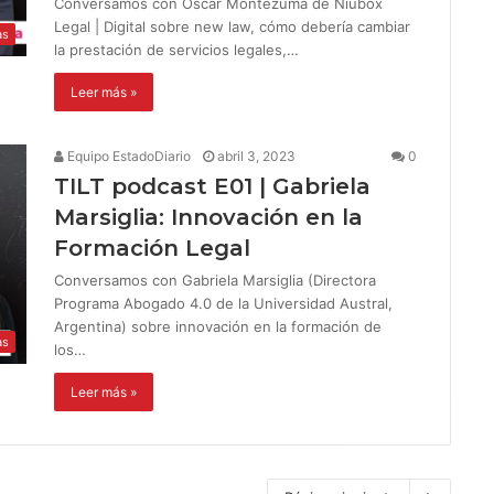
Conversamos con Oscar Montezuma de Niubox
Legal | Digital sobre new law, cómo debería cambiar
as
la prestación de servicios legales,…
Leer más »
Equipo EstadoDiario
abril 3, 2023
0
TILT podcast E01 | Gabriela
Marsiglia: Innovación en la
Formación Legal
Conversamos con Gabriela Marsiglia (Directora
Programa Abogado 4.0 de la Universidad Austral,
Argentina) sobre innovación en la formación de
as
los…
Leer más »