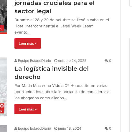
jornadas cruciales para el
sector legal
Durante el 28 y 29 de octubre se llevó a cabo en el
Hotel Intercontinental el Legal Week Latam,
ad
evento…
Leer más »
Equipo EstadoDiario
octubre 24, 2025
0
La logística invisible del
derecho
Por María Macarena Videla C* He escrito en varias
oportunidades sobre la importancia de considerar a
los abogados como aliados…
Leer más »
as
Equipo EstadoDiario
junio 18, 2024
0