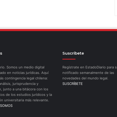
s
Suscríbete
rio. Somos un medio digital
Regístrate en EstadoDiario para s
ado en noticias jurídicas. Aquí
notificado semanalmente de las
ás contingencia legal chilena:
novedades del mundo legal.
análisis, jurisprudencia y
SUSCRÍBETE
n, junto a una bitácora con los
os de los estudios jurídicos y la
ón universitaria más relevante.
 SOMOS