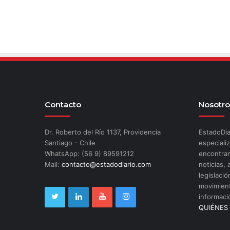
Contacto
Nosotro
Dr. Roberto del Río 1137, Providencia
EstadoDia
Santiago - Chile
especializ
WhatsApp: (56 9) 89591212
encontrar
Mail:
contacto@estadodiario.com
noticias, 
legislació
movimient
informaci
QUIÉNES