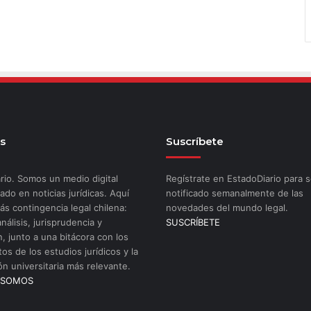
s
Suscríbete
rio. Somos un medio digital
Regístrate en EstadoDiario para s
ado en noticias jurídicas. Aquí
notificado semanalmente de las
ás contingencia legal chilena:
novedades del mundo legal.
análisis, jurisprudencia y
SUSCRÍBETE
n, junto a una bitácora con los
os de los estudios jurídicos y la
ón universitaria más relevante.
 SOMOS