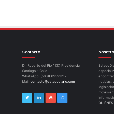
Contacto
Nosotro
Dr. Roberto del Río 1137, Providencia
EstadoDia
Santiago - Chile
especializ
WhatsApp: (56 9) 89591212
encontrar
Mail:
contacto@estadodiario.com
noticias, 
legislació
movimient
informaci
QUIÉNES