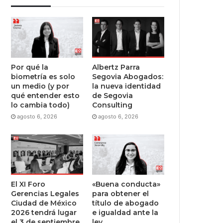
Por qué la
Albertz Parra
biometría es solo
Segovia Abogados:
un medio (y por
la nueva identidad
qué entender esto
de Segovia
lo cambia todo)
Consulting
agosto 6, 2026
agosto 6, 2026
El XI Foro
«Buena conducta»
Gerencias Legales
para obtener el
Ciudad de México
título de abogado
2026 tendrá lugar
e igualdad ante la
el 3 de septiembre
ley