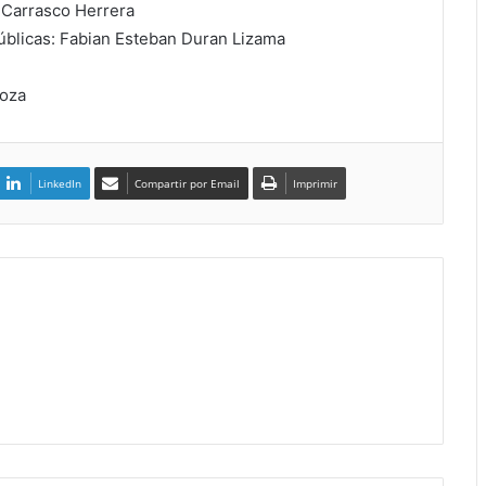
 Carrasco Herrera
úblicas: Fabian Esteban Duran Lizama
noza
LinkedIn
Compartir por Email
Imprimir