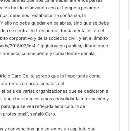
 los pilares que nos cimentaban entre los países
pción ha ido avanzando con el tiempo a pesar de
nos, debemos restablecer la confianza, la
. Y ello no debe quedar en palabras, sino que se debe
 idea se centra en tres puntos fundamentales: en el
ito corporativo y de la sociedad civil, y en el ámbito
oads/2018/02/im4-1.jpgistración pública, difundiendo
ás honesta, consecuente y consistente» señala
atricio Caro Celis, agregó que lo importante como
referentes de profesionales del
el país de varias organizaciones que se dedicaron a
 que ahora necesitamos consolidar la información y
 para que se vea reflejada esta cultura de
 profesional”, señaló Caro.
s y convencidos que seremos un capítulo que