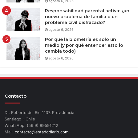
agosto 6, 2026
Responsabilidad parental activa: ¿un
nuevo problema de familia o un
problema civil disfrazado?
agosto 6, 2026
Por qué la biometría es solo un
medio (y por qué entender esto lo
cambia todo)
agosto 6, 2026
Contacto
Dr. Roberto del Río 1137, Providencia
Santiago - Chile
WhatsApp: (56 9) 89591212
Mail:
contacto@estadodiario.com