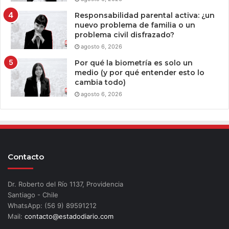
Responsabilidad parental activa: ¿un
nuevo problema de familia o un
problema civil disfrazado?
agosto 6, 2026
Por qué la biometría es solo un
medio (y por qué entender esto lo
cambia todo)
agosto 6, 2026
Contacto
Dr. Roberto del Río 1137, Providencia
Santiago - Chile
WhatsApp: (56 9) 89591212
Mail:
contacto@estadodiario.com