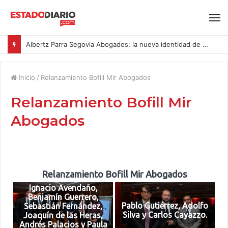
Albertz Parra Segovia Abogados: la nueva identidad de Segovia Consulting
Inicio
/
Relanzamiento Bofill Mir Abogados
Relanzamiento Bofill Mir
Abogados
Relanzamiento Bofill Mir Abogados
Ignacio Avendaño,
Benjamín Guerrero,
Pablo Gutiérrez, Adolfo
Sebastián Fernández,
Silva y Carlos Cayazzo.
Joaquín de las Heras,
Andrés Palacios y Paula