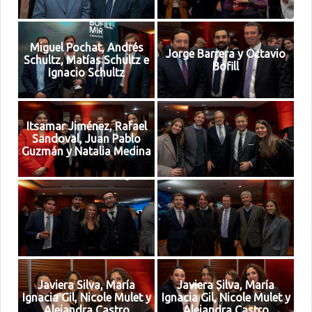
Miguel Pochat, Andrés
Jorge Barrera y Octavio
Schultz, Matías Schultz e
Bofill
Ignacio Schultz
Itsamar Jiménez, Rafael
Sandoval, Juan Pablo
Guzmán y Natalia Medina
Javiera Silva, María
Javiera Silva, María
Ignacia Gil, Nicole Mulet y
Ignacia Gil, Nicole Mulet y
Alejandra Castro
Alejandra Castro