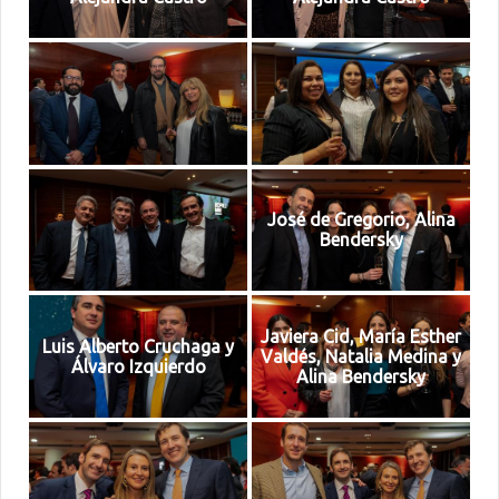
José de Gregorio, Alina
Bendersky
Javiera Cid, María Esther
Luis Alberto Cruchaga y
Valdés, Natalia Medina y
Álvaro Izquierdo
Alina Bendersky