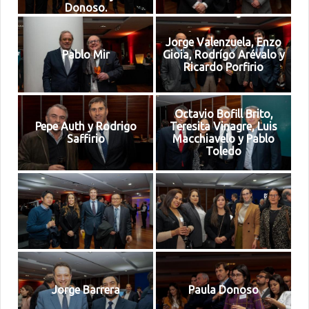
Donoso.
Jorge Valenzuela, Enzo
Pablo Mir
Gioia, Rodrígo Arévalo y
Ricardo Porfirio
Octavio Bofill Brito,
Pepe Auth y Rodrigo
Teresita Vinagre, Luis
Saffirio
Macchiavelo y Pablo
Toledo
Jorge Barrera
Paula Donoso