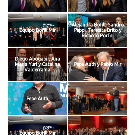
Alejandra Bofill, Sandro
Equipo Bofill Mir
Peppi, Teresita Brito y
Ricardo Porfiri
Diego Abogabir, Ana
María Yuri y Catalina
Pepe Auth y Pablo Mir
Valderrama
Pepe Auth
Equipo Bofill Mir