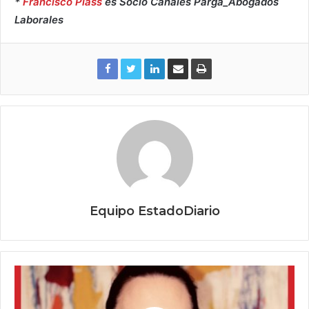
*
Francisco Plass
es Socio Canales Parga_Abogados
Laborales
Equipo EstadoDiario