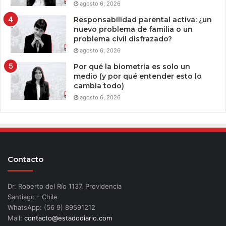
agosto 6, 2026
Responsabilidad parental activa: ¿un
nuevo problema de familia o un
problema civil disfrazado?
agosto 6, 2026
Por qué la biometría es solo un
medio (y por qué entender esto lo
cambia todo)
agosto 6, 2026
Contacto
Dr. Roberto del Río 1137, Providencia
Santiago - Chile
WhatsApp: (56 9) 89591212
Mail:
contacto@estadodiario.com