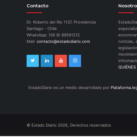
Contacto
Nosotro
Dr. Roberto del Río 1137, Providencia
EstadoDia
Santiago - Chile
especializ
WhatsApp: (56 9) 89591212
encontrar
Mail:
contacto@estadodiario.com
noticias, 
legislació
movimient
informaci
QUIÉNES
EstadoDiario es un medio desarrollado por
Plataforma.le
© Estado Diario 2026, Derechos reservados