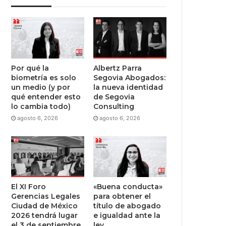
Por qué la
Albertz Parra
biometría es solo
Segovia Abogados:
un medio (y por
la nueva identidad
qué entender esto
de Segovia
lo cambia todo)
Consulting
agosto 6, 2026
agosto 6, 2026
El XI Foro
«Buena conducta»
Gerencias Legales
para obtener el
Ciudad de México
título de abogado
2026 tendrá lugar
e igualdad ante la
el 3 de septiembre
ley