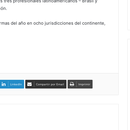
 tres profesionales latinoamericanos – Brasil y
ión.
irmas del año en ocho jurisdicciones del continente,
LinkedIn
Compartir por Email
Imprimir