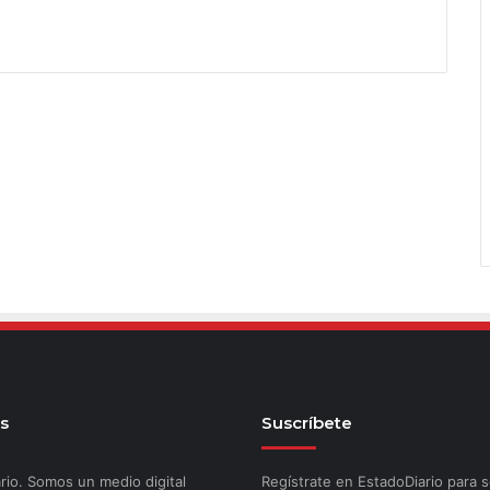
s
Suscríbete
rio. Somos un medio digital
Regístrate en EstadoDiario para s