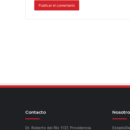
Contacto
Nosotro
Dr. Roberto del Río 1137, Providencia
EstadoDia