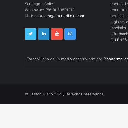
Santiago - Chile
especializ
WhatsApp: (56 9) 89591212
encontrar
Mail:
contacto@estadodiario.com
noticias, 
legislació
movimient
informaci
QUIÉNES
EstadoDiario es un medio desarrollado por
Plataforma.le
© Estado Diario 2026, Derechos reservados