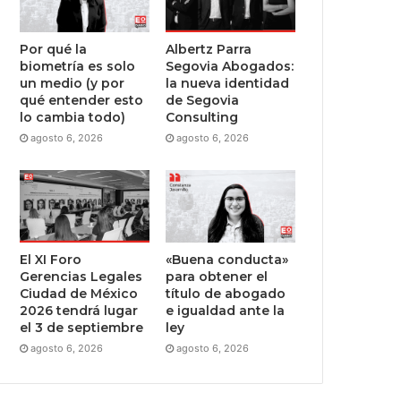
Por qué la
Albertz Parra
biometría es solo
Segovia Abogados:
un medio (y por
la nueva identidad
qué entender esto
de Segovia
lo cambia todo)
Consulting
agosto 6, 2026
agosto 6, 2026
El XI Foro
«Buena conducta»
Gerencias Legales
para obtener el
Ciudad de México
título de abogado
2026 tendrá lugar
e igualdad ante la
el 3 de septiembre
ley
agosto 6, 2026
agosto 6, 2026