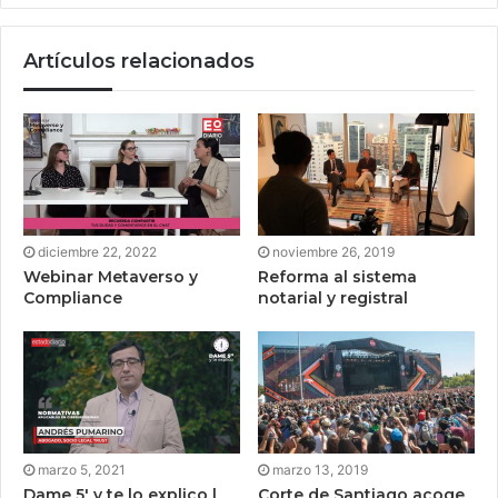
Artículos relacionados
diciembre 22, 2022
noviembre 26, 2019
Webinar Metaverso y
Reforma al sistema
Compliance
notarial y registral
marzo 5, 2021
marzo 13, 2019
Dame 5′ y te lo explico |
Corte de Santiago acoge