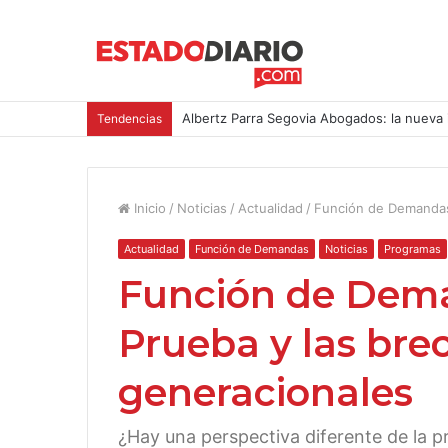
Albertz Parra Segovia Abogados: la nueva 
Tendencias
Inicio
/
Noticias
/
Actualidad
/
Función de Demandas 
Actualidad
Función de Demandas
Noticias
Programas
Función de Dema
Prueba y las bre
generacionales
¿Hay una perspectiva diferente de la 