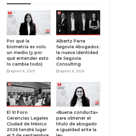
Por qué la
Albertz Parra
biometría es solo
Segovia Abogados:
un medio (y por
la nueva identidad
qué entender esto
de Segovia
lo cambia todo)
Consulting
agosto 6, 2026
agosto 6, 2026
El XI Foro
«Buena conducta»
Gerencias Legales
para obtener el
Ciudad de México
título de abogado
2026 tendrá lugar
e igualdad ante la
el 3 de septiembre
ley