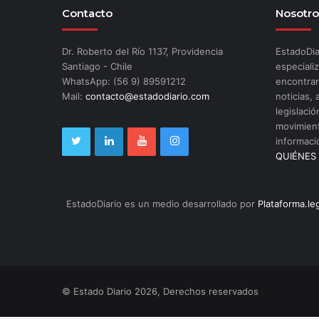
Contacto
Nosotro
Dr. Roberto del Río 1137, Providencia
EstadoDia
Santiago - Chile
especializ
WhatsApp: (56 9) 89591212
encontrar
Mail:
contacto@estadodiario.com
noticias, 
legislació
movimient
informaci
QUIÉNES
EstadoDiario es un medio desarrollado por
Plataforma.le
© Estado Diario 2026, Derechos reservados